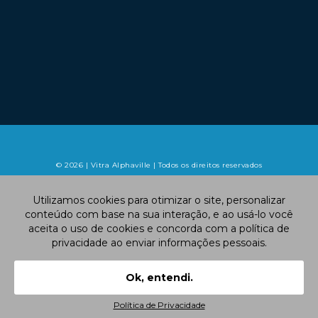
© 2026 | Vitra Alphaville | Todos os direitos reservados
Utilizamos cookies para otimizar o site, personalizar
conteúdo com base na sua interação, e ao usá-lo você
aceita o uso de cookies e concorda com a política de
privacidade ao enviar informações pessoais.
Atendimento por WhatsApp
Ok, entendi.
Central de
Simule seu
Confira a
Atendimento
Financiamento
Localização
Política de Privacidade